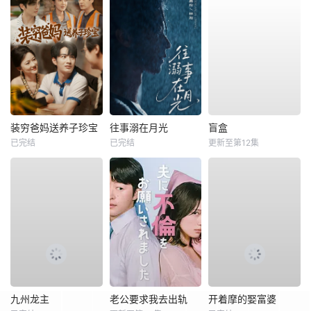
装穷爸妈送养子珍宝
往事溺在月光
盲盒
已完结
已完结
更新至第12集
九州龙主
老公要求我去出轨
开着摩的娶富婆