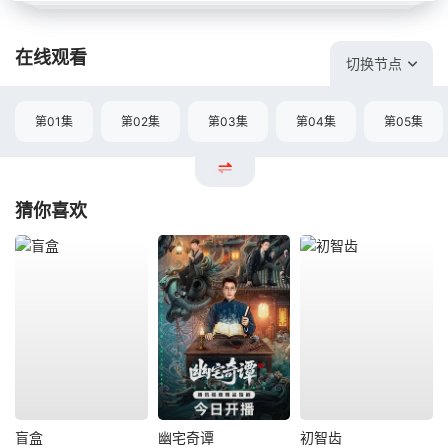
在线观看
切换节点
第01集
第02集
第03集
第04集
第05集
猜你喜欢
盲盒
幽宅奇谭
初智齿