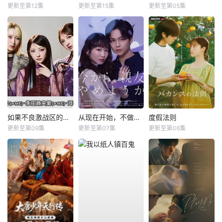
更新至第12集
更新至第15集
更新至第05集
如果不良激战区的四天王转生成了偶像团体？
从现在开始，不做朋友了吧。
度假法则
更新至第09集
更新至第07集
更新至第06集