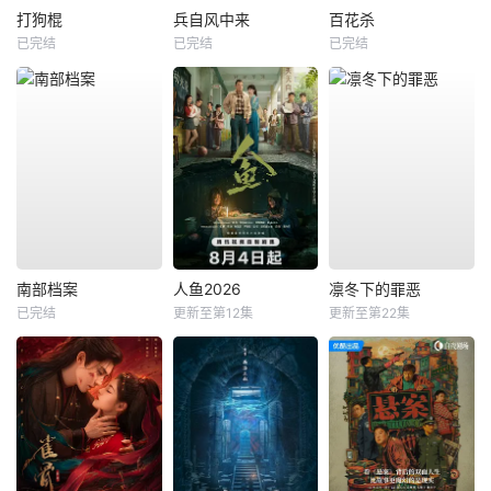
打狗棍
兵自风中来
百花杀
已完结
已完结
已完结
南部档案
人鱼2026
凛冬下的罪恶
已完结
更新至第12集
更新至第22集