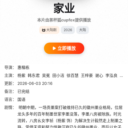
家业
本片由茶杯狐cupfox提供播放
大陆剧
2026
大陆
立即播放
导演：
惠楷栋
主演：
杨紫
韩东君
吴冕
田小洁
徐百慧
王梓豪
谢心
李泓良
杨斯
更新：
2026-06-03 20:16
备注：
已完结
语言：
国语
剧情：
明朝中期，一场贡墨案打破维持已久的徽州墨业格局，位居
龙头多年的百年制墨世家李墨没落，李墨八房被除族。时光
流转，八房幺女李祯（杨紫 饰）为解决生计毅然走上制墨之
路，凭借天资和努力惊艳沉寂已久的徽州墨业，而后以女子