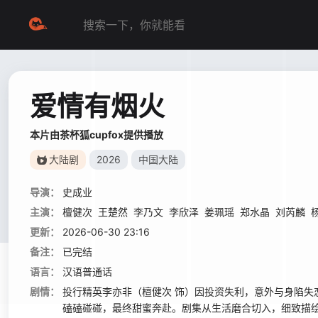
爱情有烟火
本片由茶杯狐cupfox提供播放
大陆剧
2026
中国大陆
导演：
史成业
主演：
檀健次
王楚然
李乃文
李欣泽
姜珮瑶
郑水晶
刘芮麟
更新：
2026-06-30 23:16
备注：
已完结
语言：
汉语普通话
剧情：
投行精英李亦非（檀健次 饰）因投资失利，意外与身陷失
磕磕碰碰，最终甜蜜奔赴。剧集从生活磨合切入，细致描绘了