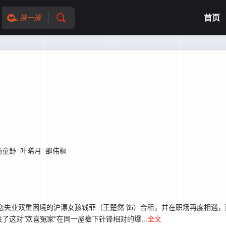
首页
搜一搜
杨童舒
叶晞月
邵伟桐
恋失业双重困境的沪漂女孩钱菲（王楚然 饰）合租，并在职场再度相遇
这对“欢喜冤家”在同一屋檐下针锋相对的爆...
全文