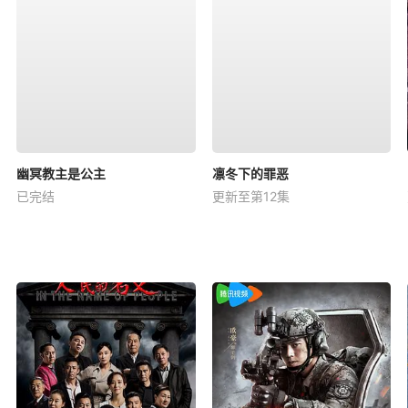
幽冥教主是公主
凛冬下的罪恶
已完结
更新至第12集