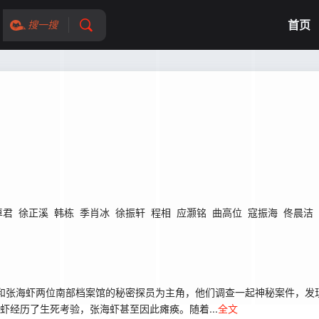
首页
搜一搜
卓君
徐正溪
韩栋
季肖冰
徐振轩
程相
应灏铭
曲高位
寇振海
佟晨洁
和张海虾两位南部档案馆的秘密探员为主角，他们调查一起神秘案件，发
虾经历了生死考验，张海虾甚至因此瘫痪。随着...
全文