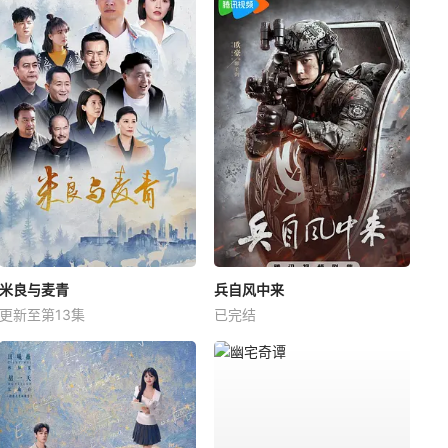
米良与麦青
兵自风中来
更新至第13集
已完结