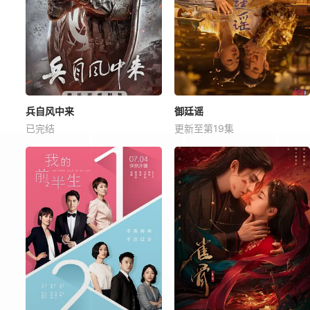
兵自风中来
御廷谣
已完结
更新至第19集