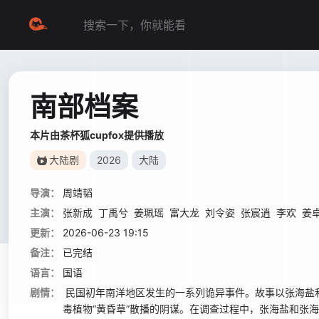
南部档案
本片由茶杯狐cupfox提供播放
大陆剧
2026
大陆
导演：
周靖韬
主演：
张新成
丁禹兮
姜珮瑶
富大龙
刘令姿
张宸逍
李欢
姜
更新：
2026-06-23 19:15
备注：
已完结
语言：
国语
剧情：
民国初年南洋地区发生的一系列诡异事件。故事以张海盐
毒植物“黄昏草”散播的阴谋。在调查过程中，张海盐和张海