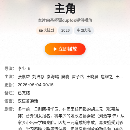
主角
本片由茶杯狐cupfox提供播放
大陆剧
2026
中国大陆
立即播放
导演：
李少飞
主演：
张嘉益
刘浩存
秦海璐
窦骁
翟子路
王晓晨
扈耀之
王海燕
更新：
2026-06-04 00:15
备注：
已完结
语言：
汉语普通话
剧情：
多年前，县剧团招学员，在团里任司鼓的胡三元（张嘉益
饰）替外甥女报名，将年少的她改名易秦娥（刘浩存 饰）从
家乡带出来学唱秦腔。因胡三元造成的事故，易秦娥受到影
响，学习秦腔之路屡遭波折。但她凭借刻苦的劲头和自身的