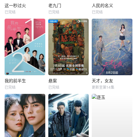
这一秒过火
老九门
人民的名义
已完结
已完结
已完结
我的前半生
悬案
天才，女友
已完结
已完结
更新至第14集