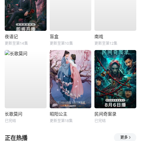
夜语记
盲盒
南戏
更新至第14集
更新至第10集
更新至第12集
长歌莫问
昭阳公主
民间奇案录
已完结
更新至第18集
已完结
正在热播
更多