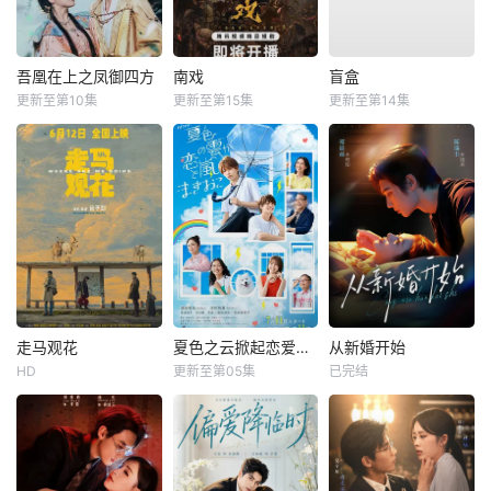
吾凰在上之凤御四方
南戏
盲盒
更新至第10集
更新至第15集
更新至第14集
走马观花
夏色之云掀起恋爱与风暴
从新婚开始
HD
更新至第05集
已完结