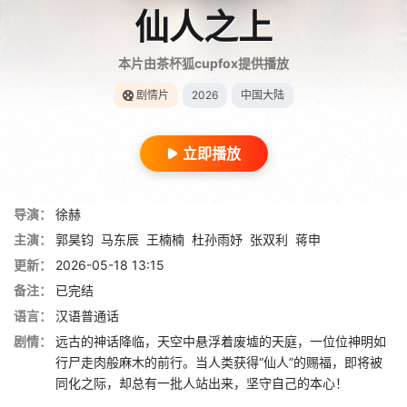
仙人之上
本片由茶杯狐cupfox提供播放
剧情片
2026
中国大陆
立即播放
导演：
徐赫
主演：
郭昊钧
马东辰
王楠楠
杜孙雨妤
张双利
蒋申
更新：
2026-05-18 13:15
备注：
已完结
语言：
汉语普通话
剧情：
远古的神话降临，天空中悬浮着废墟的天庭，一位位神明如
行尸走肉般麻木的前行。当人类获得“仙人”的赐福，即将被
同化之际，却总有一批人站出来，坚守自己的本心！