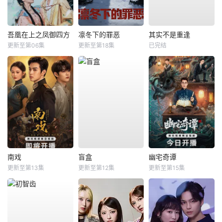
吾凰在上之凤御四方
凛冬下的罪恶
其实不是重逢
更新至第06集
更新至第18集
已完结
南戏
盲盒
幽宅奇谭
更新至第13集
更新至第12集
更新至第15集