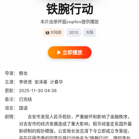
铁腕行动
本片由茶杯狐cupfox提供播放
大陆剧
2013
大陆
立即播放
导演：
穆龙
主演：
李修贤
安泽豪
计春华
更新：
2025-11-30 04:36
备注：
已完结
语言：
国语
剧情：
吉安市发现人民币假钞，严重破坏和影响了金融秩序，
对吉安市的经济发展造成了重大影响，假币经鉴定系国外最
新研制的假钞模版，公安局长张志清下令立即成立专案组，
并在征得市委的同意后将行动命名为“铁腕行动”，限时查处