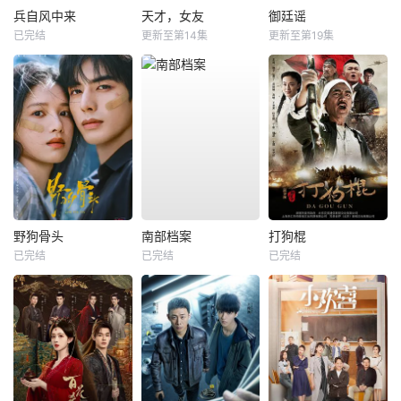
兵自风中来
天才，女友
御廷谣
已完结
更新至第14集
更新至第19集
野狗骨头
南部档案
打狗棍
已完结
已完结
已完结