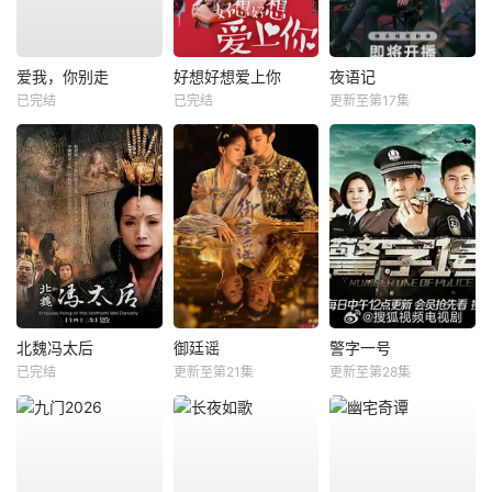
爱我，你别走
好想好想爱上你
夜语记
已完结
已完结
更新至第17集
北魏冯太后
御廷谣
警字一号
已完结
更新至第21集
更新至第28集