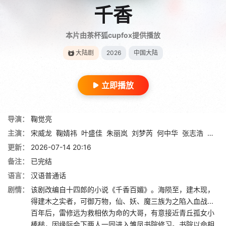
千香
本片由茶杯狐cupfox提供播放
大陆剧
2026
中国大陆
立即播放
导演：
鞠觉亮
主演：
宋威龙
鞠婧祎
叶盛佳
朱丽岚
刘梦芮
何中华
张志浩
林艾
更新：
2026-07-14 20:16
备注：
已完结
语言：
汉语普通话
剧情：
该剧改编自十四郎的小说《千香百媚》。海陨至，建木现，
得建木之实者，可御万物，仙、妖、魔三族为之陷入血战...
百年后，雷修远为救相依为命的大哥，有意接近青丘孤女小
棒槌，因缘际会下两人一同进入雏凤书院修习。书院以命相