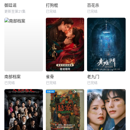
御廷谣
打狗棍
百花杀
更新至第21集
已完结
已完结
南部档案
雀骨
老九门
已完结
已完结
已完结