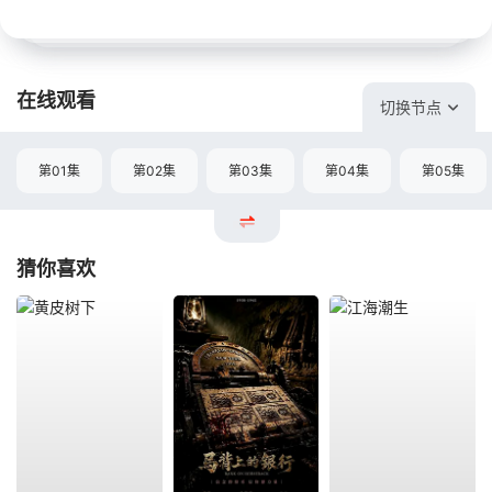
在线观看
切换节点
第01集
第02集
第03集
第04集
第05集
猜你喜欢