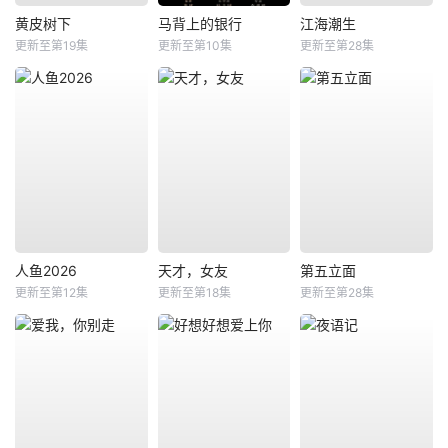
黄皮树下
马背上的银行
江海潮生
更新至第19集
更新至第10集
更新至第28集
人鱼2026
天才，女友
第五立面
更新至第12集
更新至第18集
更新至第28集