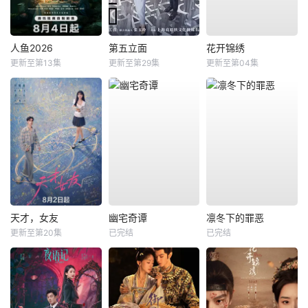
人鱼2026
第五立面
花开锦绣
更新至第13集
更新至第29集
更新至第04集
天才，女友
幽宅奇谭
凛冬下的罪恶
更新至第20集
已完结
已完结