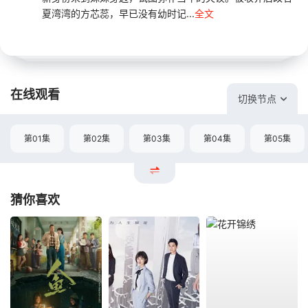
夏湾湾的方芯蕊，早已没有幼时记...
全文
在线观看
切换节点
第01集
第02集
第03集
第04集
第05集
猜你喜欢