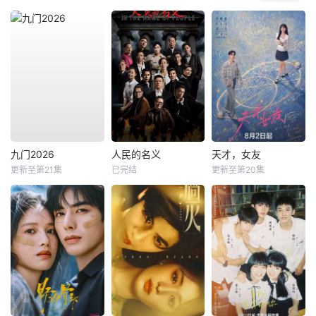
九门2026
人民的名义
天才，女友
更新至第21集
已完结
更新至第20集