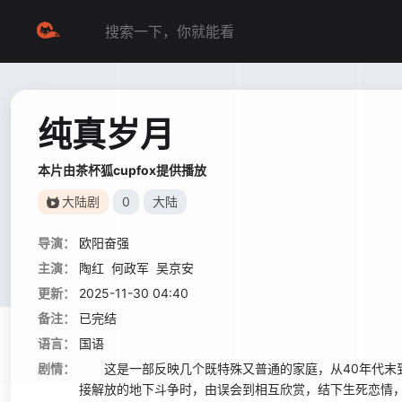
纯真岁月
本片由茶杯狐cupfox提供播放
大陆剧
0
大陆
导演：
欧阳奋强
主演：
陶红
何政军
吴京安
更新：
2025-11-30 04:40
备注：
已完结
语言：
国语
剧情：
这是一部反映几个既特殊又普通的家庭，从40年代末到
接解放的地下斗争时，由误会到相互欣赏，结下生死恋情，