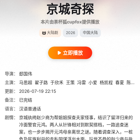
京城奇探
本片由茶杯狐cupfox提供播放
大陆剧
2026
中国大陆
立即播放
导演：
郄国伟
主演：
马思超
翟子路
于欣禾
王策
冯雷
小爱
杨凯程
春夏
陈意涵
更新：
2026-07-19 22:15
备注：
已完结
语言：
汉语普通话
剧情：
京城纨绔赵少商为帮姐姐探查夫家怪事，结识了留洋归来的
冷面警官元鸿。两人从针锋相对到默契搭档，一路追查迷
案，也一步步揭开元鸿母亲离世之谜。随着调查深入，一桩
危及民族利益的走私阴谋浮出水面。玩世不恭的赵少商与执