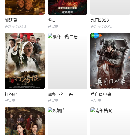
御廷谣
雀骨
九门2026
更新至第24集
已完结
更新至第22集
打狗棍
凛冬下的罪恶
兵自风中来
已完结
已完结
已完结