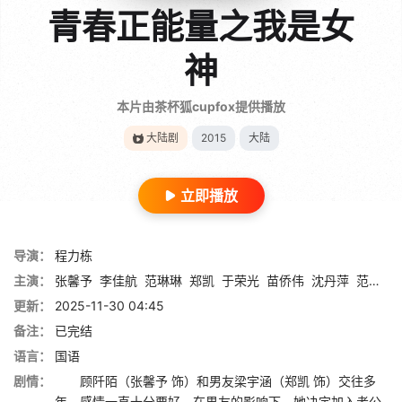
青春正能量之我是女
神
本片由茶杯狐cupfox提供播放
大陆剧
2015
大陆
立即播放
导演：
程力栋
主演：
张馨予
李佳航
范琳琳
郑凯
于荣光
苗侨伟
沈丹萍
范明
何
更新：
2025-11-30 04:45
备注：
已完结
语言：
国语
剧情：
顾阡陌（张馨予 饰）和男友梁宇涵（郑凯 饰）交往多
年，感情一直十分要好，在男友的影响下，她决定加入考公