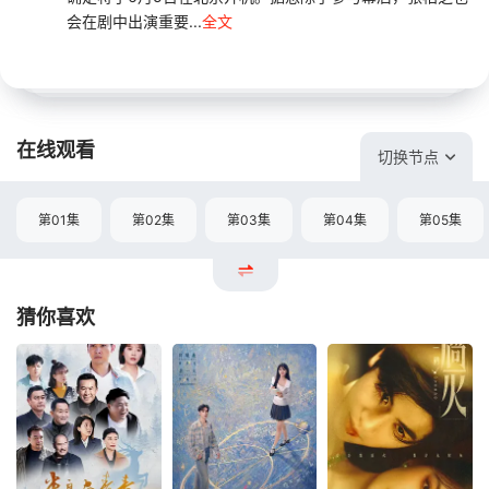
会在剧中出演重要...
全文
在线观看
切换节点
第01集
第02集
第03集
第04集
第05集
猜你喜欢