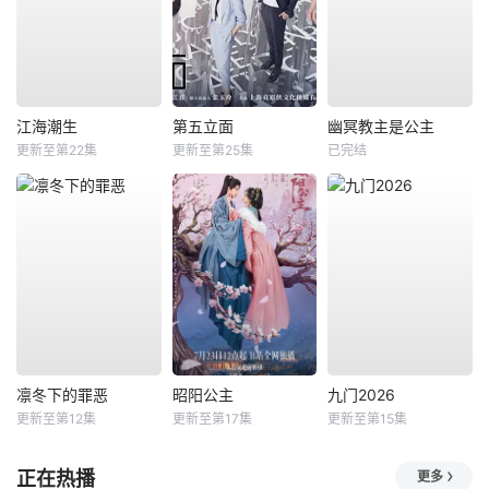
江海潮生
第五立面
幽冥教主是公主
更新至第22集
更新至第25集
已完结
凛冬下的罪恶
昭阳公主
九门2026
更新至第12集
更新至第17集
更新至第15集
正在热播
更多