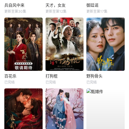
兵自风中来
天才，女友
御廷谣
更新至第30集
更新至第12集
更新至第17集
百花杀
打狗棍
野狗骨头
已完结
已完结
已完结