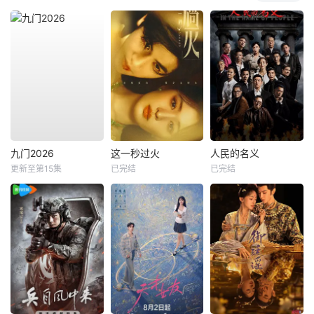
九门2026
这一秒过火
人民的名义
更新至第15集
已完结
已完结