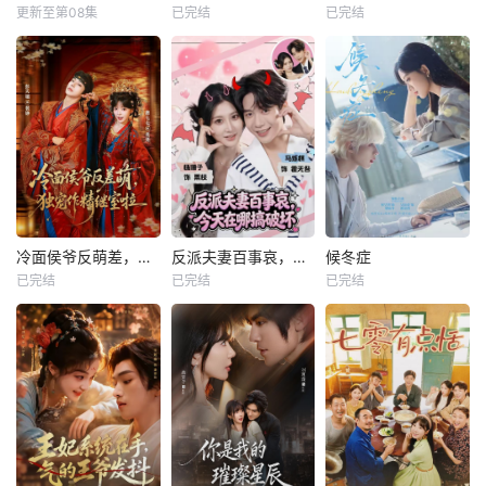
更新至第08集
已完结
已完结
冷面侯爷反萌差，独宠作精继室啦
反派夫妻百事哀，今天在哪搞破坏
候冬症
已完结
已完结
已完结