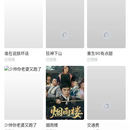
谁在说朕坏话
狂神下山
重生90有点甜
已完结
已完结
已完结
少帅你老婆又跑了
烟雨楼
交通费