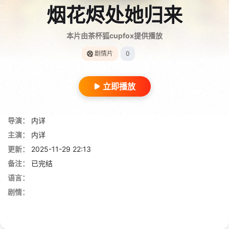
烟花烬处她归来
本片由茶杯狐cupfox提供播放
剧情片
0
立即播放
导演：
内详
主演：
内详
更新：
2025-11-29 22:13
备注：
已完结
语言：
剧情：