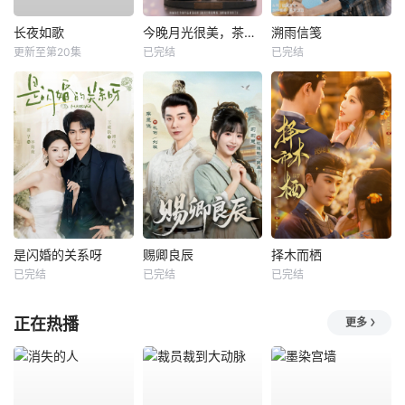
长夜如歌
今晚月光很美，茶香四溢
溯雨信笺
更新至第20集
已完结
已完结
是闪婚的关系呀
赐卿良辰
择木而栖
已完结
已完结
已完结
正在热播
更多