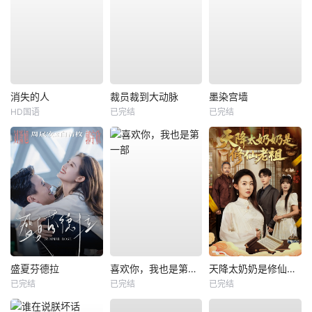
消失的人
裁员裁到大动脉
墨染宫墙
HD国语
已完结
已完结
盛夏芬德拉
喜欢你，我也是第一部
天降太奶奶是修仙老祖
已完结
已完结
已完结