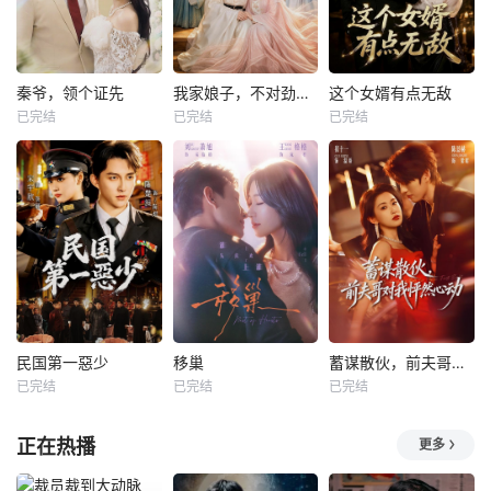
秦爷，领个证先
我家娘子，不对劲第四季
这个女婿有点无敌
已完结
已完结
已完结
民国第一惡少
移巢
蓄谋散伙，前夫哥对我怦然心动
已完结
已完结
已完结
正在热播
更多