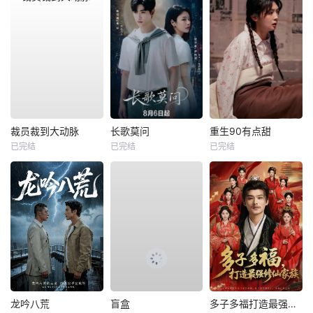
裁员裁到大动脉
长歌莫问
重生90有点甜
已完结
已完结
已完结
龙吟八荒
盲盒
多子多福打造最强修仙家族