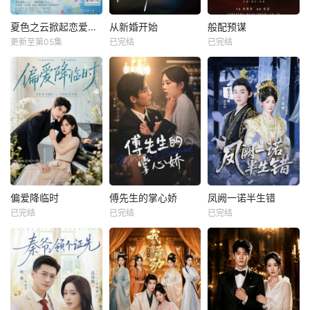
夏色之云掀起恋爱与风暴
从新婚开始
般配预谋
更新至第05集
已完结
已完结
偏爱降临时
傅先生的掌心娇
凤阙一诺半生错
已完结
已完结
已完结