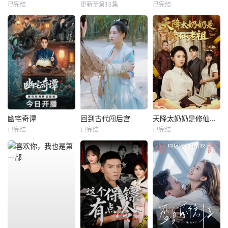
已完结
更新至第13集
已完结
幽宅奇谭
回到古代闯后宫
天降太奶奶是修仙老祖
已完结
已完结
已完结