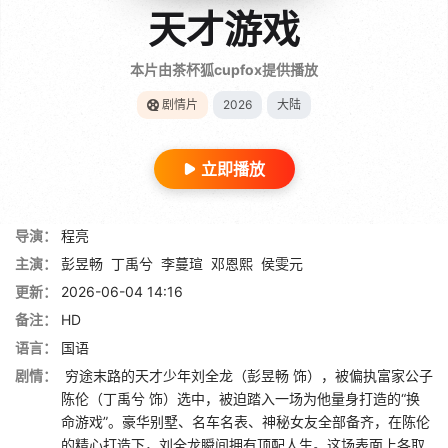
天才游戏
本片由茶杯狐cupfox提供播放
剧情片
2026
大陆
立即播放
导演：
程亮
主演：
彭昱畅
丁禹兮
李蔓瑄
邓恩熙
侯雯元
更新：
2026-06-04 14:16
备注：
HD
语言：
国语
剧情：
穷途末路的天才少年刘全龙（彭昱畅 饰），被偏执富家公子
陈伦（丁禹兮 饰）选中，被迫踏入一场为他量身打造的“换
命游戏”。豪华别墅、名车名表、神秘女友全部备齐，在陈伦
的精心打造下，刘全龙瞬间拥有顶配人生。这场表面上各取