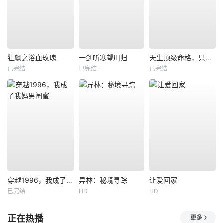
狂飙之浴血玫瑰
一剑听寒望川归
天生顶级命格，只想安稳度日
已完结
已完结
已完结
穿越1996，我成了我妈男闺蜜
异林：秘境寻踪
让爱回家
已完结
HD
HD
正在热播
更多