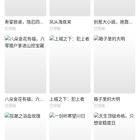
寿宴掀桌，隐忍四年我封神
风从海底来
别惹大小姐，她靠山是哮天犬
已完结
已完结
已完结
八朵金花有福，六零猎户爹进山挖宝藏
上城之下：犯上者
箱子里的大明
已完结
已完结
已完结