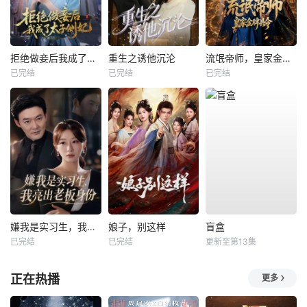
拒绝做妾后我成了太子侧妃
重生之诱他沉沦
流氓帝师，皇家金牌县令
已完结
已完结
已完结
嫌我是实习生，我亮出老板身份
娘子，别这样
盲盒
已完结
已完结
更新至第13集
正在热播
更多