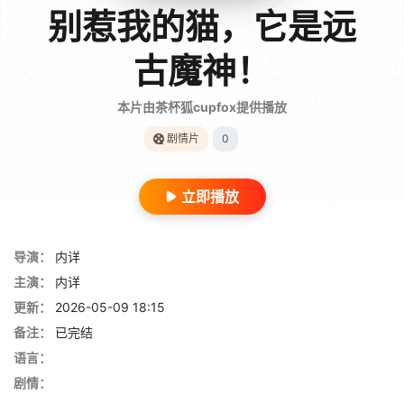
别惹我的猫，它是远
古魔神！
本片由茶杯狐cupfox提供播放
剧情片
0
立即播放
导演：
内详
主演：
内详
更新：
2026-05-09 18:15
备注：
已完结
语言：
剧情：