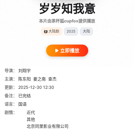
岁岁知我意
本片由茶杯狐cupfox提供播放
大陆剧
2025
大陆
立即播放
导演：
刘翔宇
主演：
陈东阳
姜之南
查杰
更新：
2025-12-30 12:30
备注：
已完结
语言：
国语
剧情：
近代
其他
北京同里影业有限公司