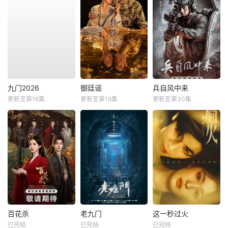
九门2026
御廷谣
兵自风中来
更新至第16集
更新至第19集
更新至第30集
百花杀
老九门
这一秒过火
已完结
已完结
已完结