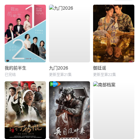
我的前半生
九门2026
御廷谣
已完结
更新至第21集
更新至第22集