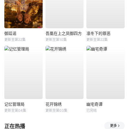
御廷谣
吾凰在上之凤御四方
凛冬下的罪恶
更新至第22集
更新至第10集
更新至第22集
记忆管理局
花开锦绣
幽宅奇谭
更新至第04集
更新至第03集
已完结
正在热播
更多