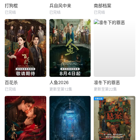
打狗棍
兵自风中来
南部档案
已完结
已完结
已完结
百花杀
人鱼2026
凛冬下的罪恶
已完结
更新至第12集
更新至第22集