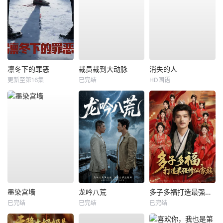
凛冬下的罪恶
裁员裁到大动脉
消失的人
更新至第16集
已完结
HD国语
墨染宫墙
龙吟八荒
多子多福打造最强修仙家族
已完结
已完结
已完结