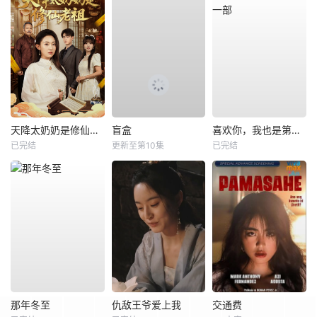
天降太奶奶是修仙老祖
盲盒
喜欢你，我也是第一部
已完结
更新至第10集
已完结
那年冬至
仇敌王爷爱上我
交通费