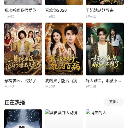
初次听闻我很爱你
喜欢你2026
王妃她从妖界来
已完结
已完结
已完结
悬榜求医，治好了嫌我是乞丐
我的双手能治百病
好人难当，那就不当了
已完结
已完结
已完结
正在热播
更多