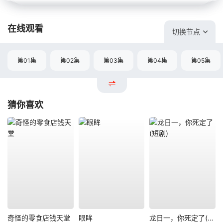
在线观看
切换节点
第01集
第02集
第03集
第04集
第05集
猜你喜欢
奇怪的零食店钱天堂
眼眸
龙日一，你死定了(短剧)