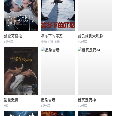
盛夏芬德拉
凛冬下的罪恶
裁员裁到大动脉
已完结
更新至第16集
已完结
乱世激情
墨染宫墙
我真是药神
HD
已完结
已完结