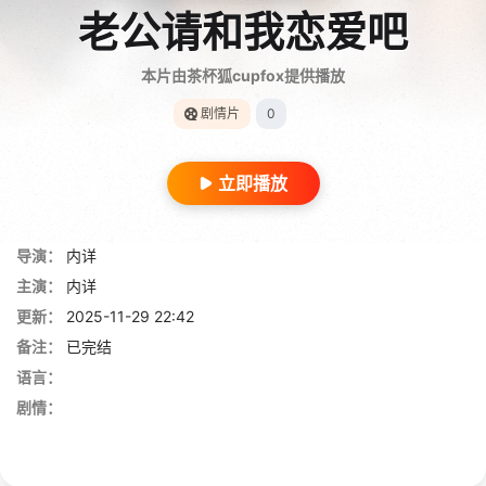
老公请和我恋爱吧
本片由茶杯狐cupfox提供播放
剧情片
0
立即播放
导演：
内详
主演：
内详
更新：
2025-11-29 22:42
备注：
已完结
语言：
剧情：