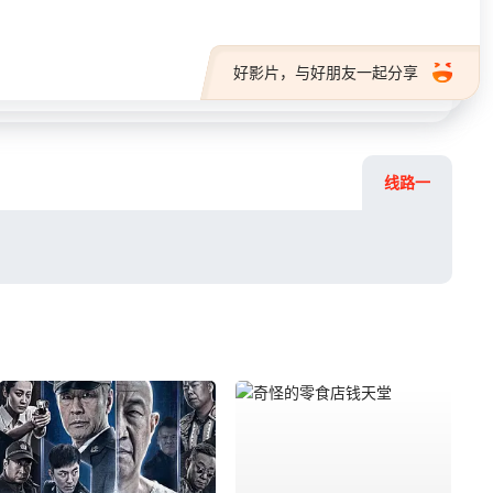
好影片，与好朋友一起分享
线路一