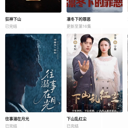
狂神下山
凛冬下的罪恶
已完结
更新至第16集
往事溺在月光
下山乱红尘
已完结
已完结