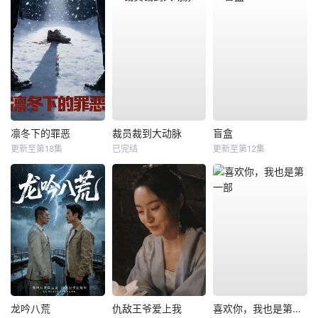
凛冬下的罪恶
裁员裁到大动脉
盲盒
更新至第18集
已完结
更新至第12集
龙吟八荒
仇敌王爷爱上我
喜欢你，我也是第一部