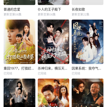
普通的恋爱
仆人的王子殿下
长夜如歌
更新至第06集
更新至第06集
更新至第22集
重回1977，打猎赶山娶老婆
杀神归来，横压天下无敌
因果系统：我夺气运救苍生
已完结
已完结
已完结