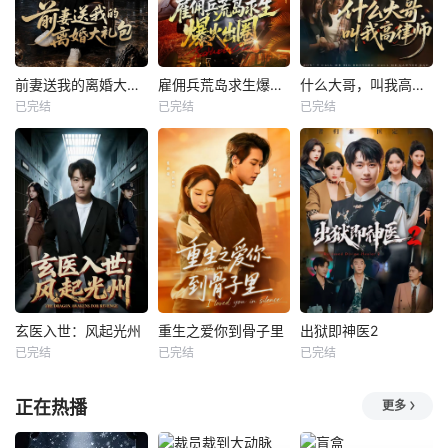
前妻送我的离婚大礼包
雇佣兵荒岛求生爆火出圈第二季
什么大哥，叫我高律师
已完结
已完结
已完结
玄医入世：风起光州
重生之爱你到骨子里
出狱即神医2
已完结
已完结
已完结
正在热播
更多