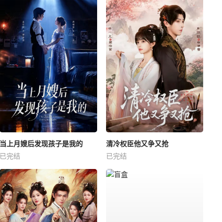
当上月嫂后发现孩子是我的
清冷权臣他又争又抢
已完结
已完结