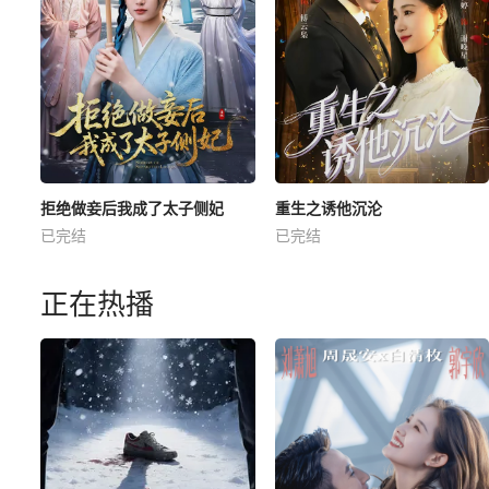
拒绝做妾后我成了太子侧妃
重生之诱他沉沦
已完结
已完结
正在热播