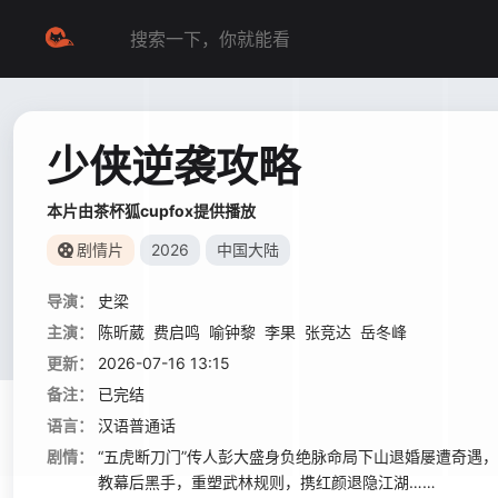
少侠逆袭攻略
本片由茶杯狐cupfox提供播放
剧情片
2026
中国大陆
导演：
史梁
主演：
陈昕葳
费启鸣
喻钟黎
李果
张竞达
岳冬峰
更新：
2026-07-16 13:15
备注：
已完结
语言：
汉语普通话
剧情：
“五虎断刀门”传人彭大盛身负绝脉命局下山退婚屡遭奇遇
教幕后黑手，重塑武林规则，携红颜退隐江湖……