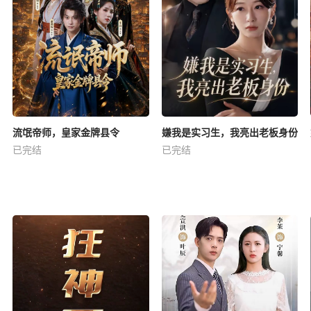
流氓帝师，皇家金牌县令
嫌我是实习生，我亮出老板身份
已完结
已完结