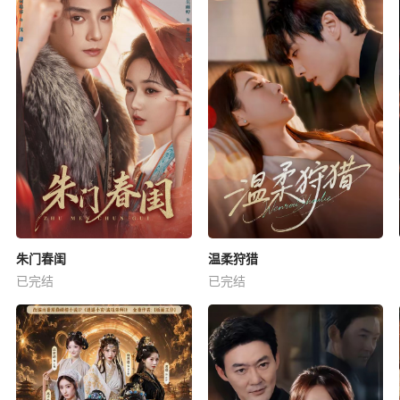
朱门春闺
温柔狩猎
已完结
已完结