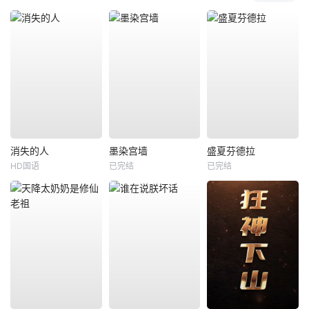
消失的人
墨染宫墙
盛夏芬德拉
HD国语
已完结
已完结