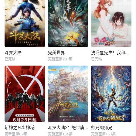
斗罗大陆
完美世界
洗浴屋先生！我和那家伙在女浴池！？
已完结
更新至第281集
已完结
斩神之凡尘神域Ⅱ
斗罗大陆2：绝世唐门
师兄啊师兄
更新至第09集
更新至第164集
更新至第153集