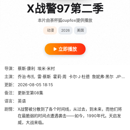
X战警97第二季
本片由茶杯狐cupfox提供播放
动漫
2026
美国
立即播放
导演：
蔡斯·康利
埃米·米村
主演：
乔治·布扎
雷·蔡斯
霍莉·周
卡尔·J·杜德
詹妮弗·黑尔
JP·卡利亚赫
更新：
2026-08-05 18:15
备注：
更新至第08集
语言：
英语
剧情：
X战警被分散到了各个时间线，从过去，到未来，而他们将
在最脆弱的时间点遭遇袭击——如今，1990年代。天启发
威，大战来临。