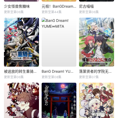
少女怪兽焦糖味
元祖！BanGDream酱
尼古喵喵
更新至第06集
更新至第44集
更新至第06集
被追放的转生重骑士用游戏知识开无双
BanG Dream! YUME∞MITA
落第贤者的学院无双第二回转生，S等级作弊魔术师冒险记
更新至第06集
更新至第08集
更新至第07集