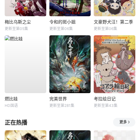
梅比乌斯之尘
令和的斑小姐
文豪野犬汪！第二季
更新至第05集
更新至第06集
更新至第06集
燃比娃
完美世界
考拉绘日记
HD国语
更新至第281集
更新至第43集
正在热播
更多