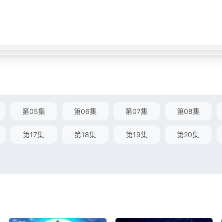
第05集
第06集
第07集
第08集
第17集
第18集
第19集
第20集