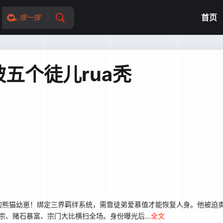
首页
搜一搜
五个徒儿rua秃
的熊猫幼崽！绑定三界羁绊系统，需靠徒弟爱慕值才能恢复人身。他被迫
宗、赌石暴富、宗门大比横扫全场。身份曝光后...
全文