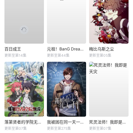
百日成王
元祖！BanG Dream酱
梅比乌斯之尘
更新至第14集
更新至第44集
更新至第05集
落第贤者的学院无双第二回转生，S等级作弊魔术师冒险记
我被困在同一天一千年动态漫
死灵法师！我即是天灾
更新至第07集
更新至第275集
更新至第07集