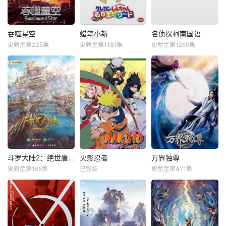
吞噬星空
蜡笔小新
名侦探柯南国语
更新至第235集
更新至第1181集
更新至第1269集
斗罗大陆2：绝世唐门
火影忍者
万界独尊
更新至第165集
已完结
更新至第471集