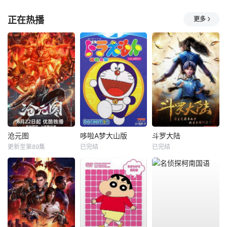
正在热播
更多
沧元图
哆啦A梦大山版
斗罗大陆
更新至第89集
已完结
已完结