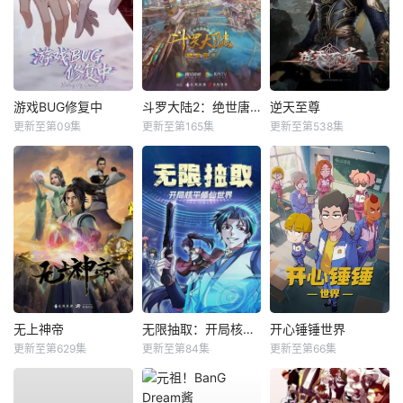
游戏BUG修复中
斗罗大陆2：绝世唐门
逆天至尊
更新至第09集
更新至第165集
更新至第538集
无上神帝
无限抽取：开局核平修仙世界动态漫
开心锤锤世界
更新至第629集
更新至第84集
更新至第66集