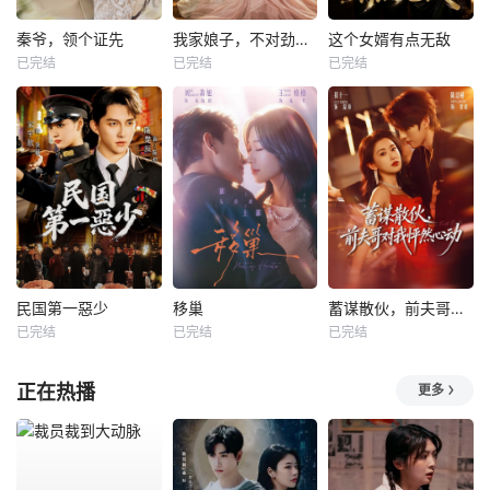
秦爷，领个证先
我家娘子，不对劲第四季
这个女婿有点无敌
已完结
已完结
已完结
民国第一惡少
移巢
蓄谋散伙，前夫哥对我怦然心动
已完结
已完结
已完结
正在热播
更多