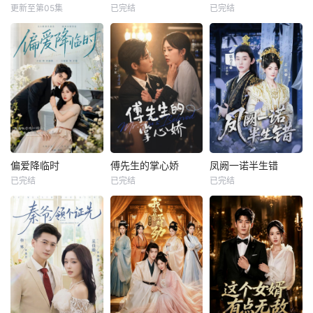
更新至第05集
已完结
已完结
偏爱降临时
傅先生的掌心娇
凤阙一诺半生错
已完结
已完结
已完结