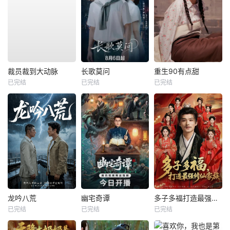
裁员裁到大动脉
长歌莫问
重生90有点甜
已完结
已完结
已完结
龙吟八荒
幽宅奇谭
多子多福打造最强修仙家族
已完结
已完结
已完结