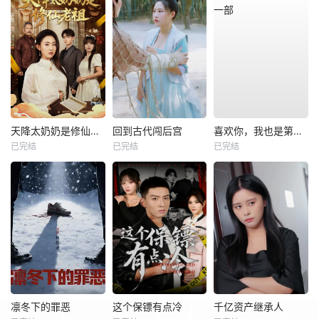
天降太奶奶是修仙老祖
回到古代闯后宫
喜欢你，我也是第一部
已完结
已完结
已完结
凛冬下的罪恶
这个保镖有点冷
千亿资产继承人