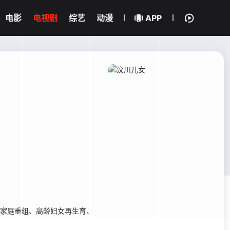
电影
电视剧
综艺
动漫
APP
家庭重组、高龄妇女再生育、