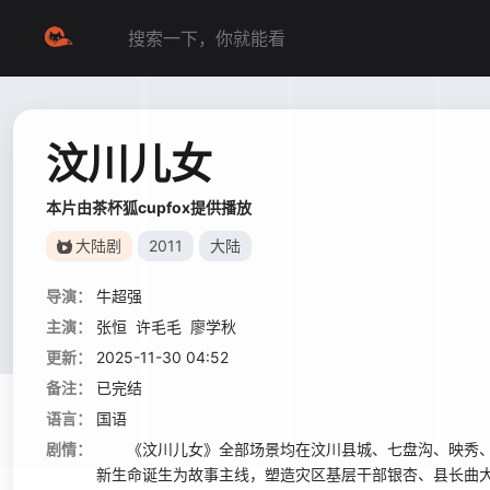
汶川儿女
本片由茶杯狐cupfox提供播放
大陆剧
2011
大陆
导演：
牛超强
主演：
张恒
许毛毛
廖学秋
更新：
2025-11-30 04:52
备注：
已完结
语言：
国语
剧情：
《汶川儿女》全部场景均在汶川县城、七盘沟、映秀、水
新生命诞生为故事主线，塑造灾区基层干部银杏、县长曲大