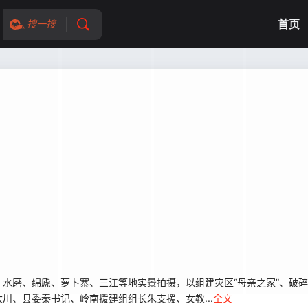
首页
搜一搜
磨、绵虒、萝卜寨、三江等地实景拍摄，以组建灾区“母亲之家”、破碎
川、县委秦书记、岭南援建组组长朱支援、女教...
全文