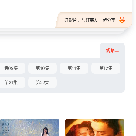
好影片，与好朋友一起分享
线路二
第09集
第10集
第11集
第12集
第21集
第22集