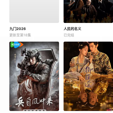
九门2026
人民的名义
更新至第18集
已完结