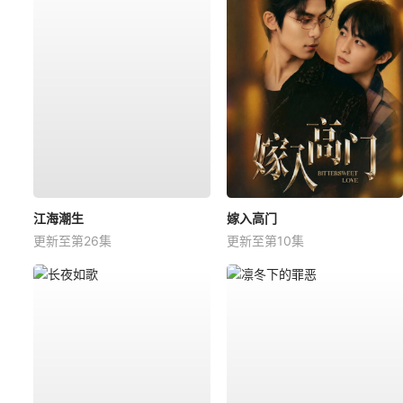
江海潮生
嫁入高门
更新至第26集
更新至第10集