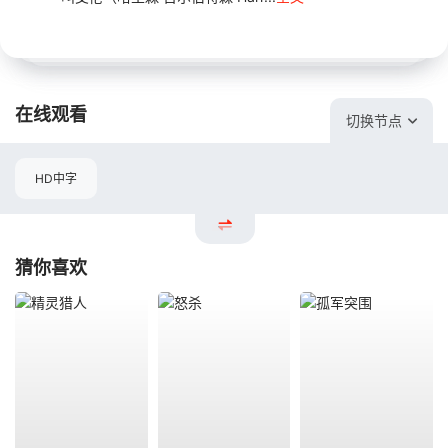
在线观看
切换节点
HD中字
猜你喜欢