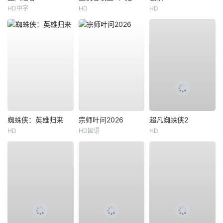
HD中字
HD
HD
蜘蛛侠：英雄归来
宗师叶问2026
超凡蜘蛛侠2
HD
HD国语
HD