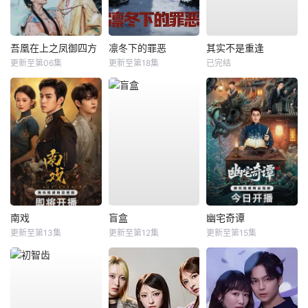
吾凰在上之凤御四方
凛冬下的罪恶
其实不是重逢
更新至第06集
更新至第18集
已完结
南戏
盲盒
幽宅奇谭
更新至第13集
更新至第12集
更新至第15集