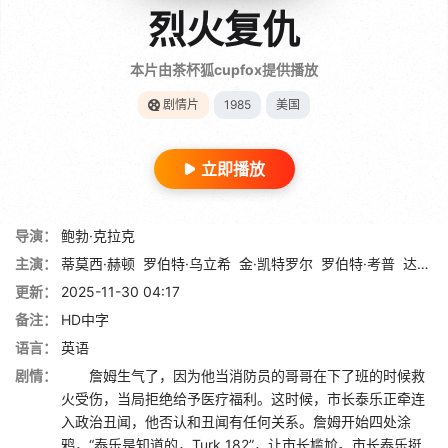
烈火复仇
本片由茶杯狐cupfox提供播放
剧情片
1985
美国
立即播放
导演：
鲍勃·克拉克
主演：
蒂莫西·赫顿
罗伯特·乌立希
金·凯特罗尔
罗伯特·考普
达伦·麦克加文
更新：
2025-11-30 04:17
备注：
HD中字
语言：
英语
剧情：
詹姆生气了，因为他当消防员的哥哥在下了班的时候救
火受伤，当局拒绝给予医疗福利。这时候，市长泰乐正牵连
入政治丑闻，他否认和丑闻有任何关系。詹姆开始四处涂
鸦，“泰乐是知道的，Turk 182”，让市长尴尬。市长泰乐挺