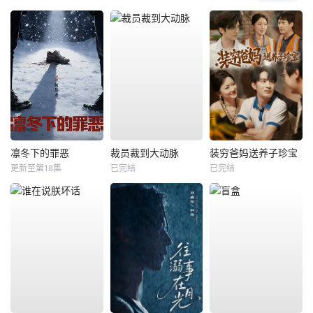
凛冬下的罪恶
裁员裁到大动脉
装穷爸妈送养子珍宝
更新至第18集
已完结
已完结