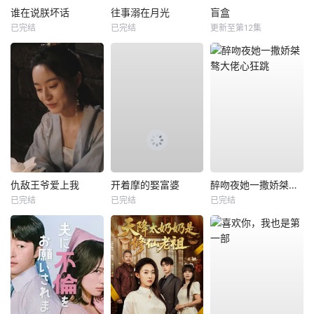
谁在说朕坏话
往事溺在月光
盲盒
已完结
已完结
更新至第12集
仇敌王爷爱上我
开着摩的娶富婆
醉吻夜她一撒娇桀骜大佬心狂跳
已完结
已完结
已完结