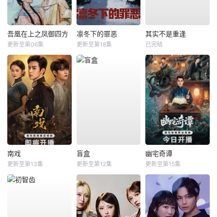
吾凰在上之凤御四方
凛冬下的罪恶
其实不是重逢
更新至第06集
更新至第18集
已完结
南戏
盲盒
幽宅奇谭
更新至第13集
更新至第12集
更新至第15集