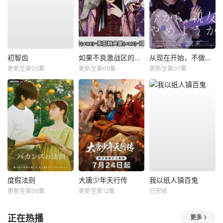
初智齿
如果不良激战区的四天王转生成了偶像团体？
从现在开始，不做朋友了吧。
更新至第05集
更新至第09集
更新至第07集
度假法则
大唐少年天行传
我以纸人镇百鬼
更新至第06集
更新至第12集
已完结
正在热播
更多