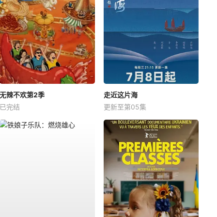
无辣不欢第2季
走近这片海
已完结
更新至第05集