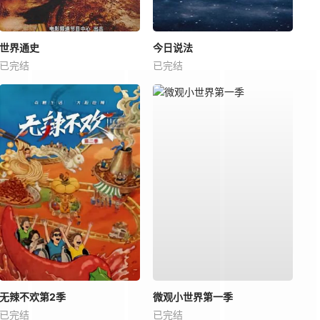
世界通史
今日说法
已完结
已完结
无辣不欢第2季
微观小世界第一季
已完结
已完结