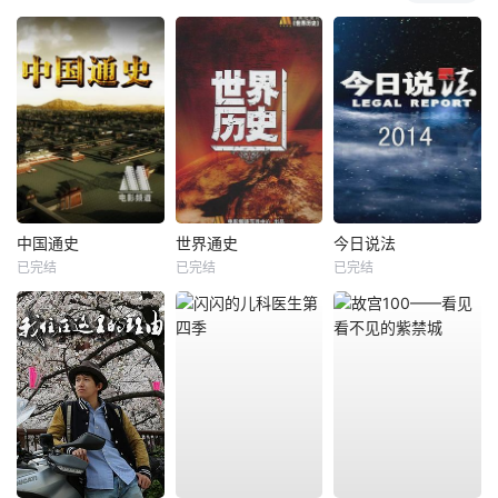
中国通史
世界通史
今日说法
已完结
已完结
已完结