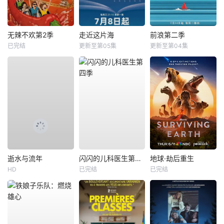
无辣不欢第2季
走近这片海
前浪第二季
已完结
更新至第05集
更新至第04集
逝水与流年
闪闪的儿科医生第四季
地球·劫后重生
HD
已完结
已完结