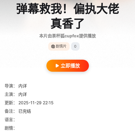
弹幕救我！偏执大佬
真香了
本片由茶杯狐cupfox提供播放
剧情片
0
立即播放
导演：
内详
主演：
内详
更新：
2025-11-29 22:15
备注：
已完结
语言：
剧情：