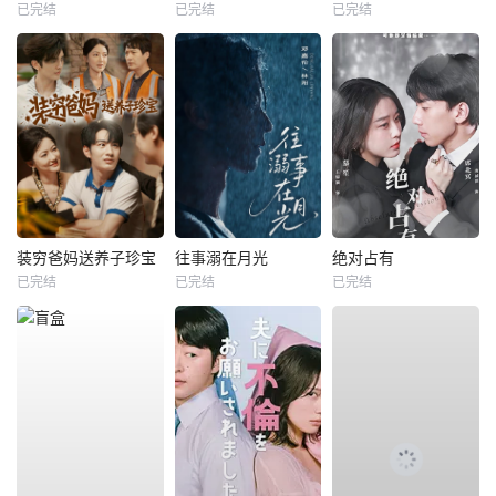
已完结
已完结
已完结
装穷爸妈送养子珍宝
往事溺在月光
绝对占有
已完结
已完结
已完结