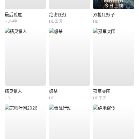
最后孤屋
绝密任务
双枪红娘子
HD中字
HD国语
HD
精灵猎人
怒杀
孤军突围
HD
HD
HD中字