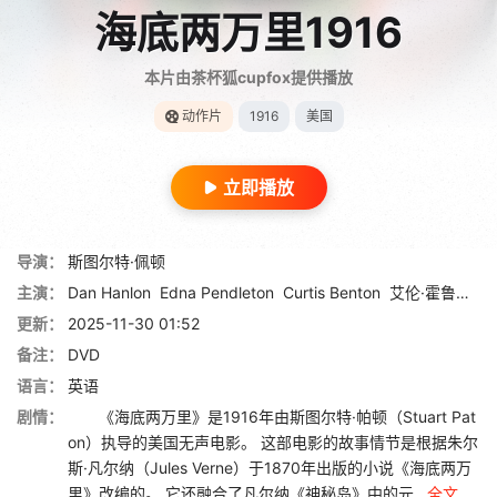
海底两万里1916
本片由茶杯狐cupfox提供播放
动作片
1916
美国
立即播放
导演：
斯图尔特·佩顿
主演：
Dan Hanlon
Edna Pendleton
Curtis Benton
艾伦·霍鲁巴
马
更新：
2025-11-30 01:52
备注：
DVD
语言：
英语
剧情：
《海底两万里》是1916年由斯图尔特·帕顿（Stuart Pat
on）执导的美国无声电影。 这部电影的故事情节是根据朱尔
斯·凡尔纳（Jules Verne）于1870年出版的小说《海底两万
里》改编的。 它还融合了凡尔纳《神秘岛》中的元...
全文