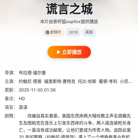
谎言之城
本片由茶杯狐cupfox提供播放
剧情片
2018
英国
立即播放
导演：
布拉德·福尔曼
主演：
约翰尼·德普
福里斯特·惠特克
托比·哈斯
戴顿·考利
小尼尔·布朗
更新：
2025-11-30 01:36
备注：
HD
语言：
英语
剧情：
改编自真实悬案，美国东西岸两大嘻哈教主声名狼藉先
生及图帕克在音乐上引发东西岸的斗争，两人接连被枪杀身
亡，一直没有成功破案，让他们更成为传奇人物。追踪此案
20 年的警察（约翰尼·德普饰）遇上了一个想挽救事业危机