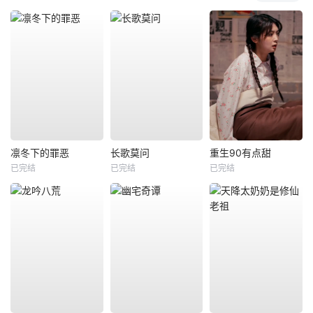
凛冬下的罪恶
长歌莫问
重生90有点甜
已完结
已完结
已完结