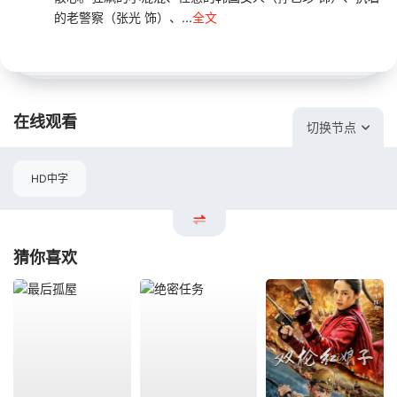
的老警察（张光 饰）、...
全文
在线观看
切换节点
HD中字
猜你喜欢