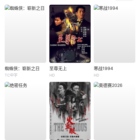
蜘蛛侠：崭新之日
至尊无上
寒战1994
TC中字
HD
HD