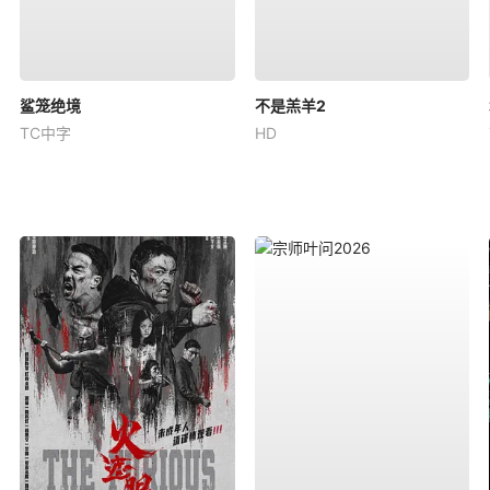
鲨笼绝境
不是羔羊2
TC中字
HD