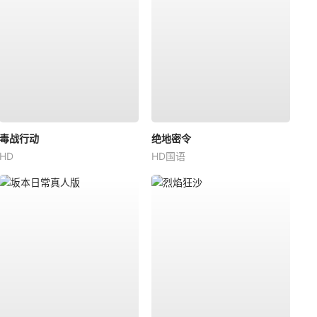
毒战行动
绝地密令
HD
HD国语