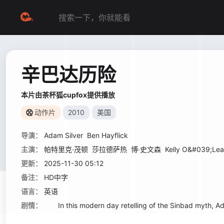
辛巴达历险
本片由茶杯狐cupfox提供播放
动作片
2010
美国
导演：
Adam Silver
Ben Hayflick
主演：
帕特里克·茂顿
莎拉德萨热
博·史文森
Kelly O&#039;Lea
更新：
2025-11-30 05:12
备注：
HD中字
语言：
英语
剧情：
In this modern day retelling of the Sinbad myth, Adria