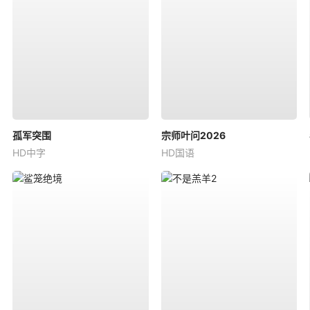
孤军突围
宗师叶问2026
HD中字
HD国语