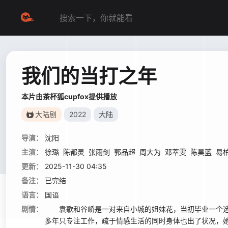
我们的当打之年
本片由茶杯狐cupfox提供播放
大陆剧
2022
大陆
导演：
沈阳
主演：
徐璐
陈都灵
张雨剑
郭品超
周大为
邓萃雯
陈昊蓝
易
更新：
2025-11-30 04:35
备注：
已完结
语言：
国语
剧情：
袁歌和谷峤是一对来自小城的姐妹花，当初毕业一个选
多年只专注工作，疏于情感生活的同时身体也出了状况，她