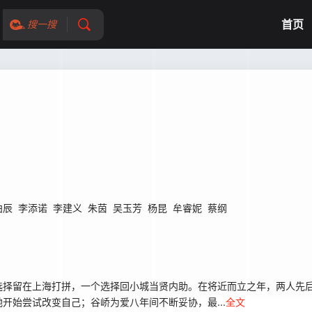
首页
搜一搜
柏辰
李添诺
李建义
朱茵
吴玉芳
杨昆
牟睿妮
蔡纲
择留在上海打拼，一个选择回小城当贤内助。在将近而立之年，两人先后
开始尝试改变自己；谷峤为爱八年间不断妥协，最...
全文