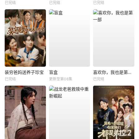
已完结
已完结
已完结
装穷爸妈送养子珍宝
盲盒
喜欢你，我也是第一部
已完结
更新至第08集
已完结