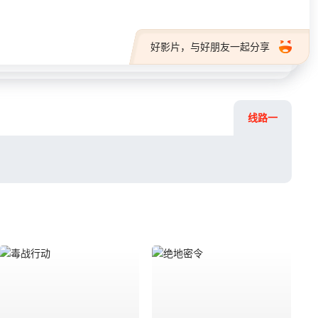
好影片，与好朋友一起分享
线路一