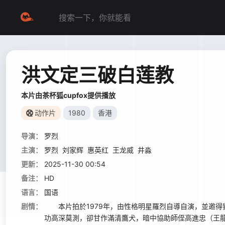
洪文定三破白莲教
本片由茶杯狐cupfox提供播放
动作片
1980
香港
导演：
罗烈
主演：
罗烈
刘家辉
惠英红
王龙威
井淼
更新：
2025-11-30 00:54
备注：
HD
语言：
国语
剧情：
本片拍於1979年，由性格明星羅烈自導自演，並邀得
功高深莫測，卻甘作滿清鷹犬，暗中協助師侄高進忠（王龍