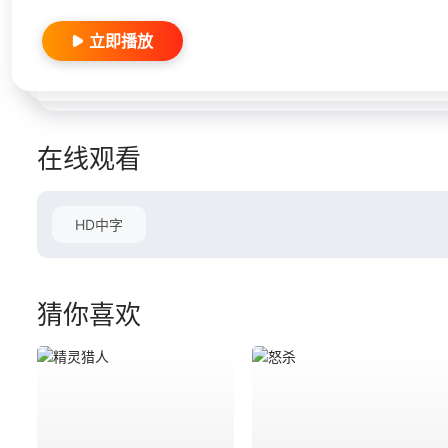
立即播放
在线观看
HD中字
猜你喜欢