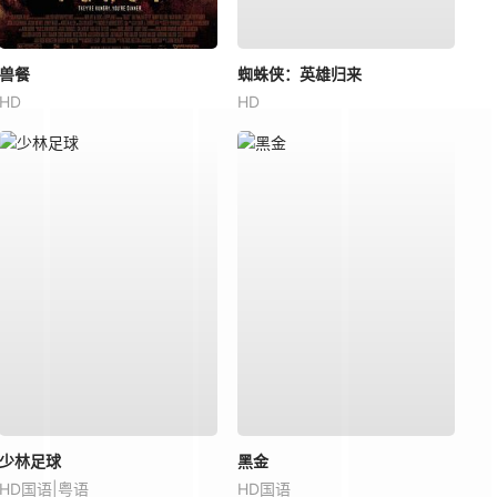
兽餐
蜘蛛侠：英雄归来
HD
HD
少林足球
黑金
HD国语|粤语
HD国语