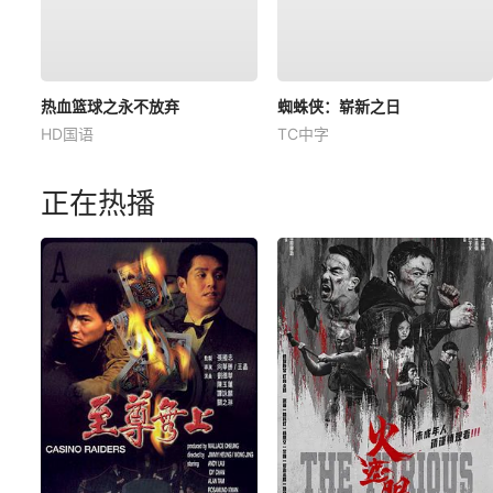
热血篮球之永不放弃
蜘蛛侠：崭新之日
HD国语
TC中字
正在热播