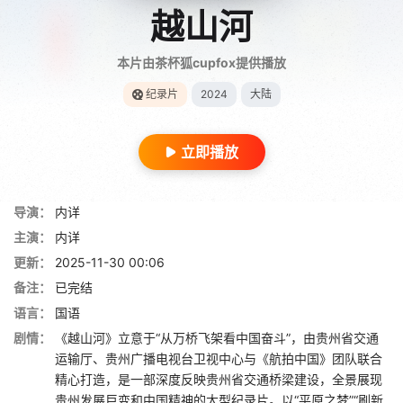
越山河
本片由茶杯狐cupfox提供播放
纪录片
2024
大陆
立即播放
导演：
内详
主演：
内详
更新：
2025-11-30 00:06
备注：
已完结
语言：
国语
剧情：
《越山河》立意于“从万桥飞架看中国奋斗”，由贵州省交通
运输厅、贵州广播电视台卫视中心与《航拍中国》团队联合
精心打造，是一部深度反映贵州省交通桥梁建设，全景展现
贵州发展巨变和中国精神的大型纪录片。以“平原之梦”“刷新