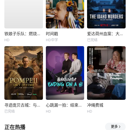
铁娘子乐队：燃烧雄心
时间戳
爱达荷州血案：大学梦魇
HD
HD中字
已完结
寻迹庞贝古城：与汤姆·希德勒斯顿同行
心跳漏一拍：结束在一声嗨
冲绳费城
已完结
HD
HD
正在热播
更多