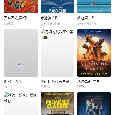
无辣不欢第2季
走近这片海
前浪第二季
已完结
更新至第05集
更新至第04集
逝水与流年
闪闪的儿科医生第四季
地球·劫后重生
HD
已完结
已完结